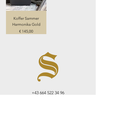
Koffer Sammer
Harmonika Gold
Preis
€ 145,00
+43 664 522 34 96
info@sammerharmonika.com
Anmelden