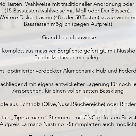
 46 Tasten. Wahlweise mit traditioneller Anordnung oder
(15 Basstasten wahlweise mit Moll oder Dur-Bässen).
Weitere Diskanttasten (48 oder 50 Tasten) sowie weitere
Basstasten möglich (gegen Aufpreis)
-Grand Leichtbauweise
komplett aus massiver Bergfichte gefertigt, mit Nusshol
Echtholzintarsien eingelegt
nt: optimierter verdeckter Alumechanik-Hub und Federdr
lachliegend mit eigens entwickelter Lagerung für noch le
Ansprechen, für einen vollen satten Bassklang
pfe aus Echtholz (Olive,Nuss,Räuchereiche) oder Rinde
ität: „Tipo a mano“-Stimmen , mit CNC gefrästen Bass
Aufpreis „a mano Nastrino“-Stimmplatten auch möglich