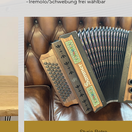
-Tremolo/Schwebung frei wählbar
Styria Retro