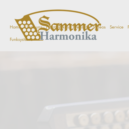
Home
Über uns
Harmonikas
Preisliste
Videos
Service
Funksysteme