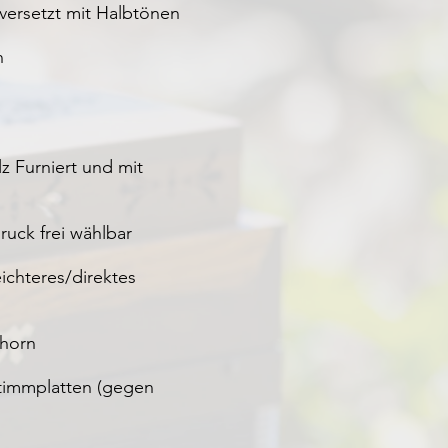
 versetzt mit Halbtönen
n
z Furniert und mit
uck frei wählbar
ichteres/direktes
rhorn
stimmplatten (gegen
)