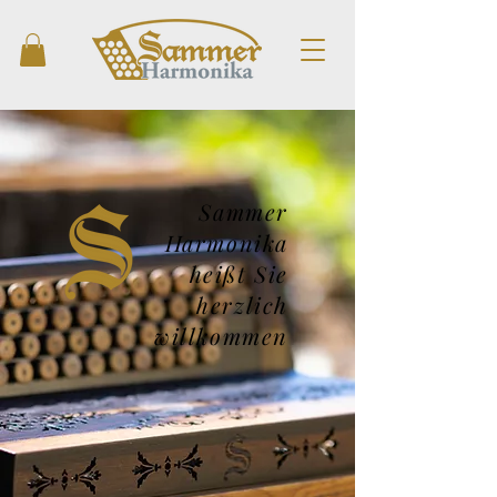
Sammer
Harmonika
heißt Sie
herzlich
willkommen