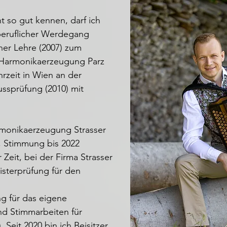
ht so gut kennen, darf ich
 beruflicher Werdegang
er Lehre (2007) zum
 Harmonikaerzeugung Parz
hrzeit in Wien an der
ussprüfung (2010) mit
rmonikaerzeugung Strasser
e, Stimmung bis 2022
r Zeit, bei der Firma Strasser
isterprüfung für den
g für das eigene
nd Stimmarbeiten für
Seit 2020 bin ich Beisitzer