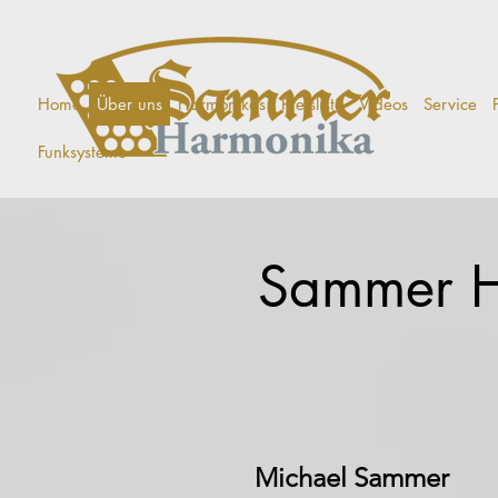
Home
Über uns
Harmonikas
Preisliste
Videos
Service
Funksysteme
Sammer H
Michael Sammer