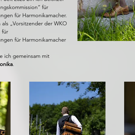
ungskommission“ für
ungen für Harmonikamacher.
ch als „Vorsitzender der WKO
 für
ungen für Harmonikamacher
e ich gemeinsam mit
onika
.